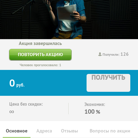
Акция завершилась
126
ПОВТОРИТЬ АКЦИЮ
Получили:
Человек проголосовало: 1
ПОЛУЧИТЬ
0
руб.
Цена без скидки:
Экономия:
∞
100
%
Основное
Адреса
Отзывы
Вопросы по акции