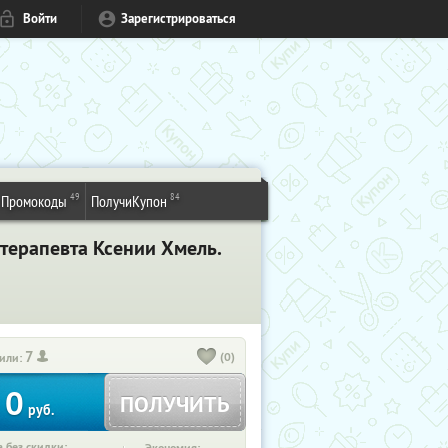
Войти
Зарегистрироваться
49
84
Промокоды
ПолучиКупон
отерапевта Ксении Хмель.
7
(0)
или:
0
ПОЛУЧИТЬ
руб.
 без скидки: