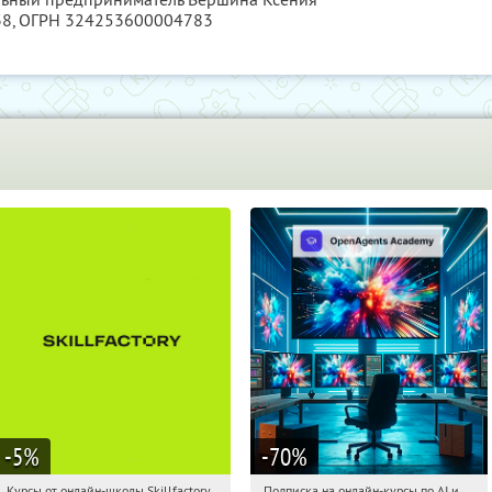
38
, ОГРН 324253600004783
-5
%
-70
%
Курсы от онлайн-школы Skillfactory
Подписка на онлайн-курсы по AI и