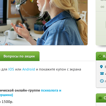
∞
Вопросы по акции
К
а для
IOS
или
Android
и покажите купон с экрана
тической онлайн-группе
психолога и
ершина)
О
о 1500р.