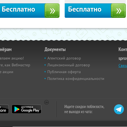
Бесплатно
Бесплатно
тнёрам
Документы
Кон
елаем акцию!
Агентский договор
spro
е, как Вебмастер
Лицензионный договор
Связ
е акции
Публичная оферта
Политика конфиденциальности
Ищите скидки поблизости,
не выходя из чата: