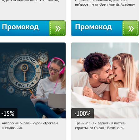
06:41:36
Получи первым!
06:41:36
Получили:
18
нейросетям от Open Agents Academy
Россия
Россия
Промокод
Промокод
-15
%
-100
%
Авторские онлайн-курсы «Грокаем
Тренинг «Как вернуть в постель
06:41:36
Получили:
4
06:41:36
Получили:
16
английский»
страсть» от Оксаны Бачинской
Россия
Россия