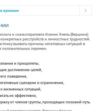
ся купоном
НИИ
холога и сказкотерапевта Ксении Хмель (Вершина)
 конкретных расстройств и личностных трудностей.
астнику выявить причины негативных ситуаций в
ля положительных перемен.
желания и приоритеты,
ющие достижению целей,
оего поведения,
 негативные сценарии и ограничения,
ых жизненных ситуаций,
тигать их эффективно,
ржку от членов группы, проходящих похожий путь.
альный предприниматель Вершина Ксения