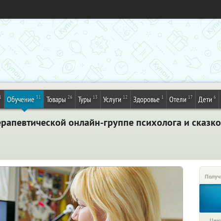
1
31
26
13
12
1
17
6
Обучение
Товары
Туры
Услуги
Здоровье
Отели
Дети
ерапевтической онлайн-группе психолога и сказк
Получ
Цена