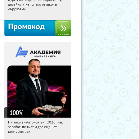
06:41:36
Получи первым!
дизайну и не только от школы
Россия
«Бруноям»
Промокод
-100
%
Интенсив «Автоконтент 2026: как
06:41:36
Получили:
4
зарабатывать там, где еще нет
Россия
конкурентов»