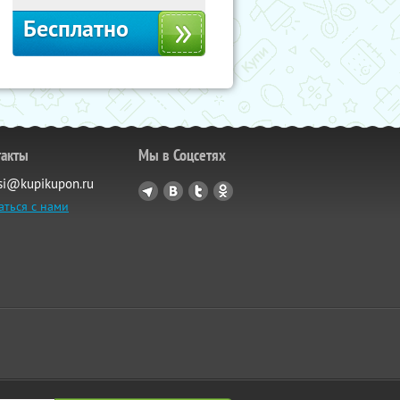
Бесплатно
такты
Мы в Соцсетях
si@kupikupon.ru
аться с нами