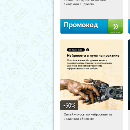
06:41:36
Получили:
2
академии «Эдюсон»
Россия
Промокод
-60
%
Онлайн-курсы по нейросетям от
06:41:36
Получили:
6
академии «Эдюсон»
Москва