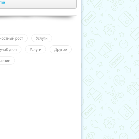
.me
ностный рост
Услуги
учиКупон
Услуги
Другое
чение